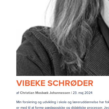
VIBEKE SCHRØDER
af
Christian Mosbæk Johannessen
|
23. maj 2024
Min forskning og udvikling i skole og læreruddannelse har fok
er med til at forme pædagogiske og didaktiske processer. Jeg er