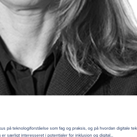
us på teknologiforståelse som fag og praksis, og på hvordan digitale te
 særligt interesseret i potentialer for inklusion og digital...