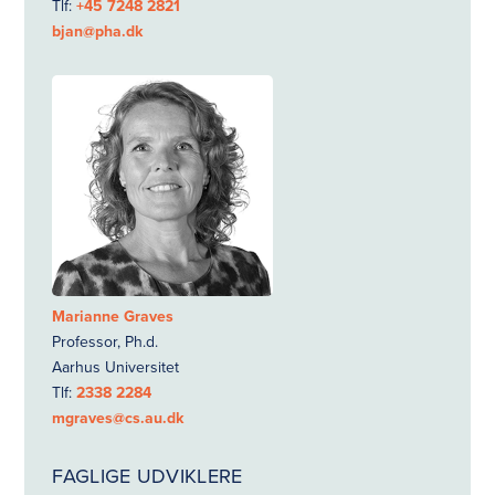
Tlf:
+45 7248 2821
bjan@pha.dk
Marianne Graves
Professor, Ph.d.
Aarhus Universitet
Tlf:
2338 2284
mgraves@cs.au.dk
FAGLIGE UDVIKLERE