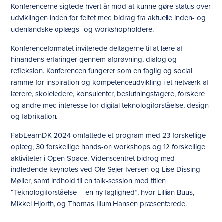
Konferencerne sigtede hvert år mod at kunne gøre status over
udviklingen inden for feltet med bidrag fra aktuelle inden- og
udenlandske oplægs- og workshopholdere.
Konferenceformatet inviterede deltagerne til at lære af
hinandens erfaringer gennem afprøvning, dialog og
refleksion. Konferencen fungerer som en faglig og social
ramme for inspiration og kompetenceudvikling i et netværk af
lærere, skoleledere, konsulenter, beslutningstagere, forskere
og andre med interesse for digital teknologiforståelse, design
og fabrikation.
FabLearnDK 2024 omfattede et program med 23 forskellige
oplæg, 30 forskellige hands-on workshops og 12 forskellige
aktiviteter i Open Space. Videnscentret bidrog med
indledende keynotes ved Ole Sejer Iversen og Lise Dissing
Møller, samt indhold til en talk-session med titlen
“Teknologiforståelse – en ny faglighed”, hvor Lillian Buus,
Mikkel Hjorth, og Thomas Illum Hansen præsenterede.