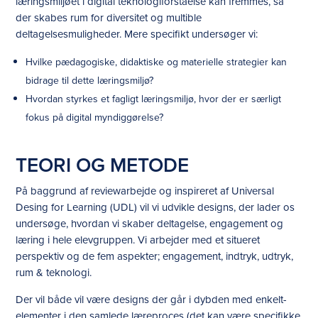
læringsmiljøet i digital teknologiforståelse kan fremmes, så
der skabes rum for diversitet og multible
deltagelsesmuligheder. Mere specifikt undersøger vi:
Hvilke pædagogiske, didaktiske og materielle strategier kan
bidrage til dette læringsmiljø?
Hvordan styrkes et fagligt læringsmiljø, hvor der er særligt
fokus på digital myndiggørelse?
TEORI OG METODE
På baggrund af reviewarbejde og inspireret af Universal
Desing for Learning (UDL) vil vi udvikle designs, der lader os
undersøge, hvordan vi skaber deltagelse, engagement og
læring i hele elevgruppen. Vi arbejder med et situeret
perspektiv og de fem aspekter; engagement, indtryk, udtryk,
rum & teknologi.
Der vil både vil være designs der går i dybden med enkelt-
elementer i den samlede læreproces (det kan være specifikke