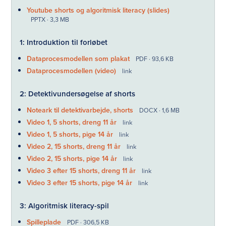
Youtube shorts og algoritmisk literacy (slides)
PPTX · 3,3 MB
1: Introduktion til forløbet
Dataprocesmodellen som plakat
PDF · 93,6 KB
Dataprocesmodellen (video)
link
2: Detektivundersøgelse af shorts
Noteark til detektivarbejde, shorts
DOCX · 1,6 MB
Video 1, 5 shorts, dreng 11 år
link
Video 1, 5 shorts, pige 14 år
link
Video 2, 15 shorts, dreng 11 år
link
Video 2, 15 shorts, pige 14 år
link
Video 3 efter 15 shorts, dreng 11 år
link
Video 3 efter 15 shorts, pige 14 år
link
3: Algoritmisk literacy-spil
Spilleplade
PDF · 306,5 KB