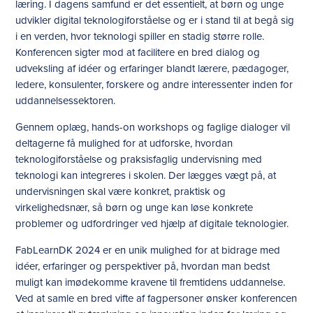
læring. I dagens samfund er det essentielt, at børn og unge
udvikler digital teknologiforståelse og er i stand til at begå sig
i en verden, hvor teknologi spiller en stadig større rolle.
Konferencen sigter mod at facilitere en bred dialog og
udveksling af idéer og erfaringer blandt lærere, pædagoger,
ledere, konsulenter, forskere og andre interessenter inden for
uddannelsessektoren.
Gennem oplæg, hands-on workshops og faglige dialoger vil
deltagerne få mulighed for at udforske, hvordan
teknologiforståelse og praksisfaglig undervisning med
teknologi kan integreres i skolen. Der lægges vægt på, at
undervisningen skal være konkret, praktisk og
virkelighedsnær, så børn og unge kan løse konkrete
problemer og udfordringer ved hjælp af digitale teknologier.
FabLearnDK 2024 er en unik mulighed for at bidrage med
idéer, erfaringer og perspektiver på, hvordan man bedst
muligt kan imødekomme kravene til fremtidens uddannelse.
Ved at samle en bred vifte af fagpersoner ønsker konferencen